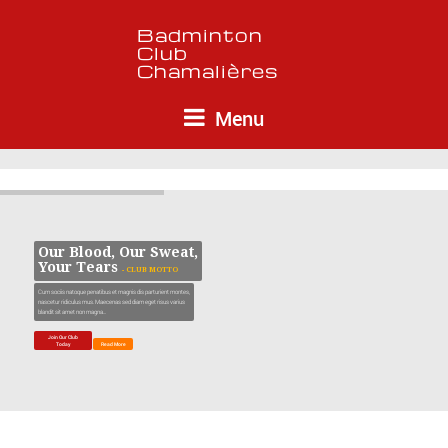
Menu
Our Blood, Our Sweat,
Your Tears
- CLUB MOTTO
Cum sociis natoque penatibus et magnis dis parturient montes,
nascetur ridiculus mus. Maecenas sed diam eget risus varius
blandit sit amet non magna...
Join Our Club
Today
Read More