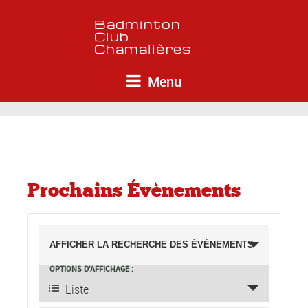
Menu
Prochains Évènements
Recherche
et
Navigation
AFFICHER LA RECHERCHE DES ÉVÈNEMENTS
navigation
de
OPTIONS D’AFFICHAGE
de
vues
Liste
évènement